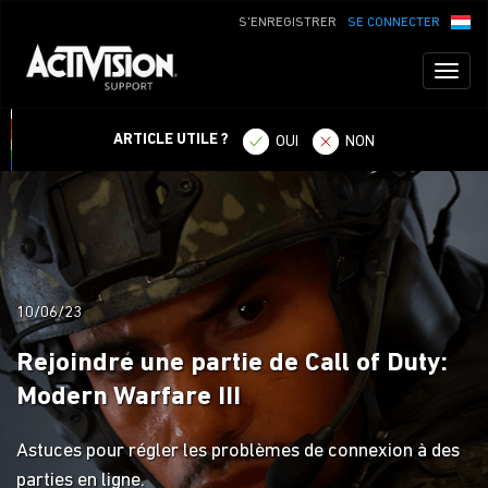
S'ENREGISTRER
SE CONNECTER
Toggl
naviga
ARTICLE UTILE ?
OUI
NON
10/06/23
Rejoindre une partie de Call of Duty:
Modern Warfare III
Astuces pour régler les problèmes de connexion à des
parties en ligne.