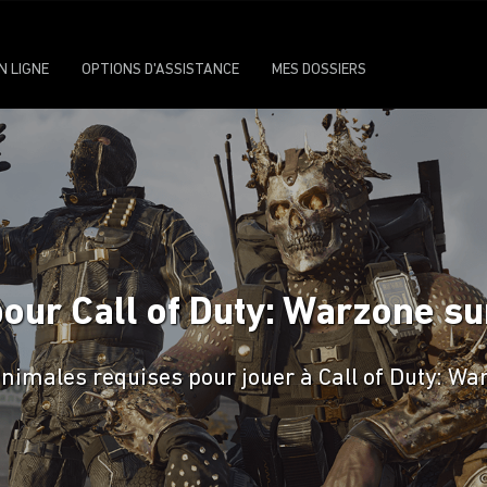
N LIGNE
OPTIONS D'ASSISTANCE
MES DOSSIERS
pour Call of Duty: Warzone su
nimales requises pour jouer à Call of Duty: Wa