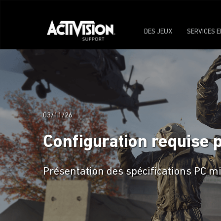
DES JEUX
SERVICES E
03/11/26
Configuration requise 
Présentation des spécifications PC mi