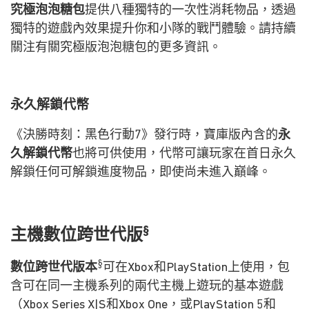
究極泡泡糖包
提供八種獨特的一次性消耗物品，透過
獨特的遊戲內效果提升你和小隊的戰鬥體驗。請持續
關注有關究極版泡泡糖包的更多資訊。
永久解鎖代幣
《決勝時刻：黑色行動7》發行時，寶庫版內含的
永
久解鎖代幣
也將可供使用，代幣可讓玩家在首日永久
解鎖任何可解鎖進度物品，即使尚未進入巔峰。
§
主機數位跨世代版
§
數位跨世代版本
可在Xbox和PlayStation上使用，包
含可在同一主機系列的兩代主機上遊玩的基本遊戲
（Xbox Series X|S和Xbox One，或PlayStation 5和