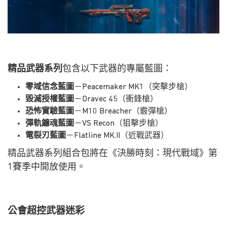
精品武器系列
包含以下武器的專屬藍圖：
零域信念藍圖
－Peacemaker MK1（突擊步槍）
毀滅授權藍圖
－Dravec 45（衝鋒槍）
恐怖實驗藍圖
－M10 Breacher（霰彈槍）
彈軌鐮魂藍圖
－VS Recon（狙擊步槍）
電裂刃藍圖
－Flatline MK.II（近戰武器）
精品武器系列組合包將在《決勝時刻：現代戰域》第
1賽季中開放使用。
公會超控武器迷彩