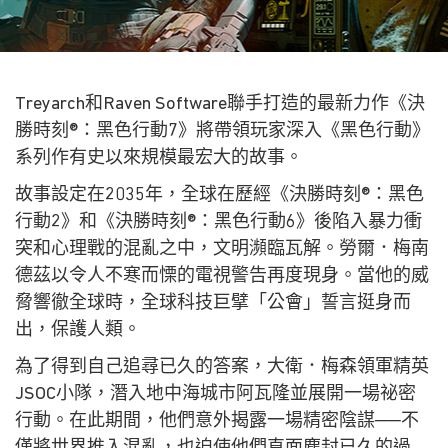
Treyarch和Raven Software聯手打造的最新力作《決
勝時刻®：黑色行動7》將帶領玩家深入《黑色行動》
系列作有史以來規模最宏大的故事。
故事設定在2035年，全球在歷經《決勝時刻®：黑色
行動2》和《決勝時刻®：黑色行動6》後陷入暴力衝
突和心理戰的混亂之中，文明瀕臨瓦解。勞爾．梅南
德茲以令人不寒而慄的電視警告再度現身。當他的威
脅響徹全球時，全球科技巨擘「公會」誓言挺身而
出，保護人類。
為了得到自己追尋已久的答案，大衛．梅森領軍精英
JSOC小隊，潛入地中海城市阿瓦隆並展開一場祕密
行動。在此期間，他們意外揭露一場精密陰謀──不