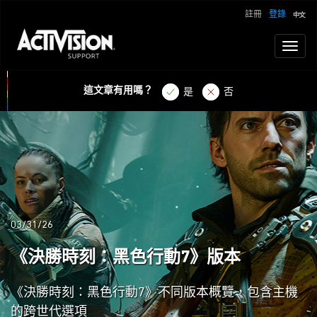
註冊
登錄
Toggl
naviga
這文章有用嗎？
是
否
03/31/26
《決勝時刻：黑色行動7》版本
《決勝時刻：黑色行動7》不同版本概覽，包含主機
的跨世代選項