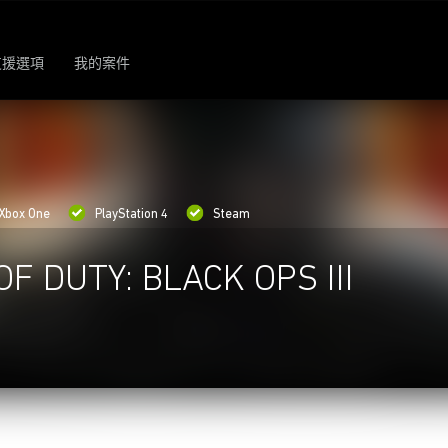
支援選項
我的案件
Xbox One
PlayStation 4
Steam
OF DUTY: BLACK OPS III