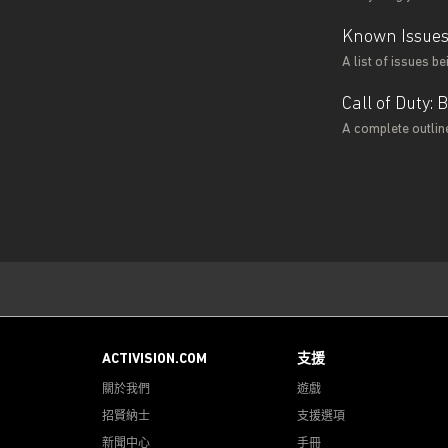
Known Issues
A list of issues be
Call of Duty
A complete outline
ACTIVISION.COM
支援
關於我們
遊戲
招賢納士
支援選項
新聞中心
手冊