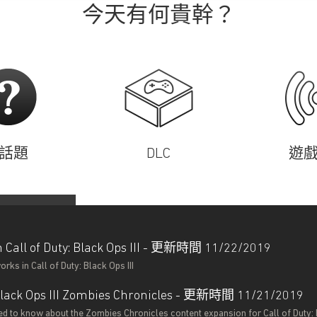
今天有何貴幹？
話題
DLC
遊
n Call of Duty: Black Ops III - 更新時間 11/22/2019
rks in Call of Duty: Black Ops III
: Black Ops III Zombies Chronicles - 更新時間 11/21/2019
d to know about the Zombies Chronicles content expansion for Call of Duty: B