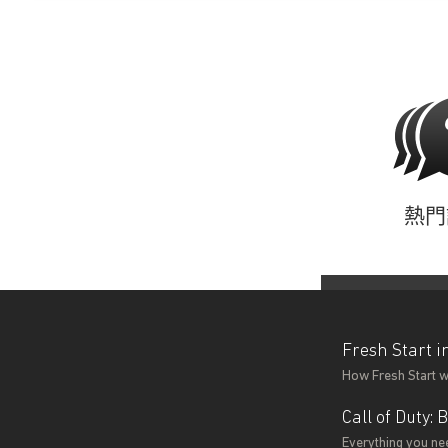
熱門
Fresh Start i
How Fresh Start wo
Call of Duty
Everything you nee