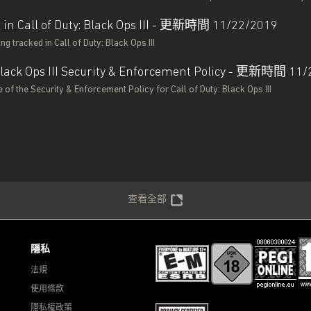
 in Call of Duty: Black Ops III - 更新時間 11/22/2019
ing tracked in Call of Duty: Black Ops III
: Black Ops III Security & Enforcement Policy - 更新時間 11
 of the Security & Enforcement Policy for Call of Duty: Black Ops III
查看全部
隱私
法規
使用條款
隱私權政策