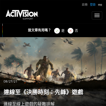
註冊
登錄
Toggl
naviga
這文章有用嗎？
是
否
08/27/21
連線至《決勝時刻：先鋒》遊戲
連線至線上遊戲的疑難排解