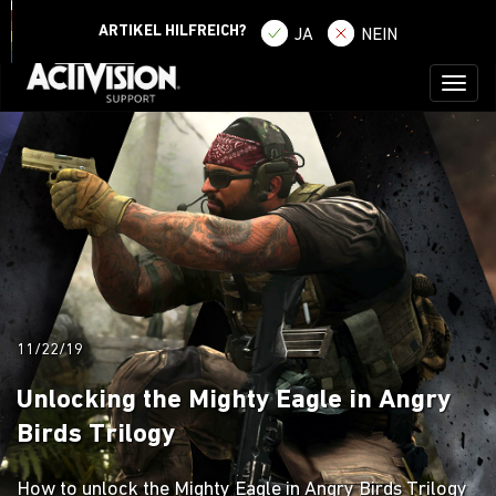
ANMELDEN
REGISTRIEREN
ARTIKEL HILFREICH?
JA
NEIN
Toggl
naviga
11/22/19
Unlocking the Mighty Eagle in Angry
Birds Trilogy
How to unlock the Mighty Eagle in Angry Birds Trilogy