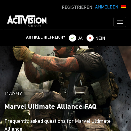
ANMELDEN
REGISTRIEREN
Toggl
naviga
ARTIKEL HILFREICH?
JA
NEIN
11/09/19
Marvel Ultimate Alliance FAQ
Frequently asked questions for Marvel Ultimate
Alliance