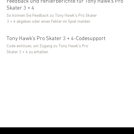
Feedback und Fehlerberichte für Tony Hawk's Pro
Skater 3 + 4
So können Sie Feedback zu Tony Hawk's Pro Skater
3 + 4 abgeben oder einen Fehler im Spiel melden
Tony Hawk's Pro Skater 3 + 4-Codesupport
Code einlösen, um Zugang zu Tony Hawk's Pro
Skater 3 + 4 zu erhalten