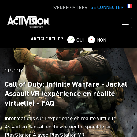
SE CONNECTER
S'ENREGISTRER
Toggl
naviga
ARTICLE UTILE ?
OUI
NON
11/21/19
Call of Duty: Infinite Warfare - Jackal
Assault VR (expérience en réalité
virtuelle) - FAQ
Informations sur l'expérience en réalité virtuelle
Assaut en Jackal, exclusivement disponible sur
PlayStation 4 avec PlayStation VR