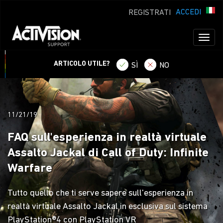
ACCEDI
REGISTRATI
Toggl
naviga
ARTICOLO UTILE?
SÌ
NO
11/21/19
FAQ sull'esperienza in realtà virtuale
Assalto Jackal di Call of Duty: Infinite
Warfare
Tutto quello che ti serve sapere sull'esperienza in
realtà virtuale Assalto Jackal in esclusiva sul sistema
PlayStation®4 con PlayStation VR