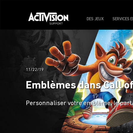
DES JEUX
SERVICES E
11/22/19
Emblèmes dans Call of
Personnaliser votre emblème, le part