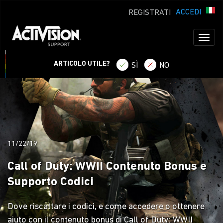
ACCEDI
REGISTRATI
Toggl
naviga
ARTICOLO UTILE?
SÌ
NO
11/22/19
Call of Duty: WWII Contenuto Bonus e
Supporto Codici
Dove riscattare i codici, e come accedere o ottenere
aiuto con il contenuto bonus di Call of Duty: WWII