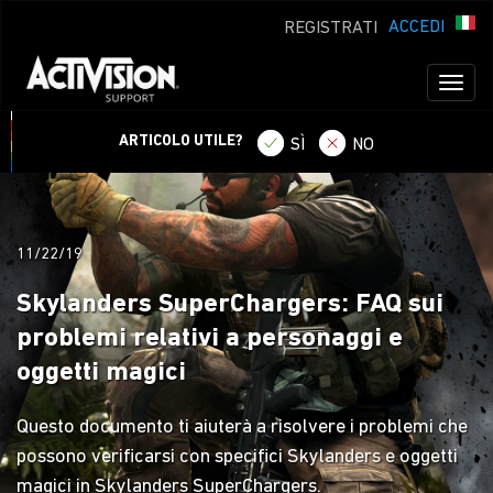
ACCEDI
REGISTRATI
Toggl
naviga
ARTICOLO UTILE?
SÌ
NO
11/22/19
Skylanders SuperChargers: FAQ sui
problemi relativi a personaggi e
oggetti magici
Questo documento ti aiuterà a risolvere i problemi che
possono verificarsi con specifici Skylanders e oggetti
magici in Skylanders SuperChargers.