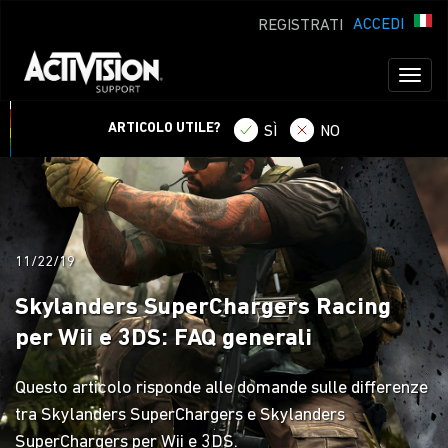
ACCEDI
REGISTRATI
Toggl
naviga
ARTICOLO UTILE?
SÌ
NO
11/22/19
Skylanders SuperChargers Racing
per Wii e 3DS: FAQ generali
Questo articolo risponde alle domande sulle differenze
tra Skylanders SuperChargers e Skylanders
SuperChargers per Wii e 3DS.