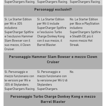
SuperChargers Racing.
SuperChargers Racing.
SuperChargers Racing.
Personaggi esclusivi?
Sì. Le Starter Edition
Sì. La Starter Edition
No. Le Starter Edition
per Wii e 3DS
per Wii U include
per Xbox e PlayStation
includono
SuperCharger Spitfire
includono
SuperCharger Spitfire
e l'esclusivo Turbo
SuperChargers Spitfire
e l'esclusivo Hammer
Charge Donkey Kong
e Stealth Elf, più il
Slam Bowser con il
con il suo mezzo, il
nuovo mezzo Hot
suo mezzo, il Clown
Barrel Blaster.
Streak.
Cruiser.
Personaggio Hammer Slam Bowser e mezzo Clown
Cruiser
Sì. Personaggio e
Sì. Personaggio e
No.
mezzo funzionano con
mezzo funzionano con
le versioni per Wii e
la versione per Wii U di
3DS di Skylanders
Skylanders
SuperChargers Racing.
SuperChargers.
Personaggio Turbo Charge Donkey Kong e mezzo
Barrel Blaster