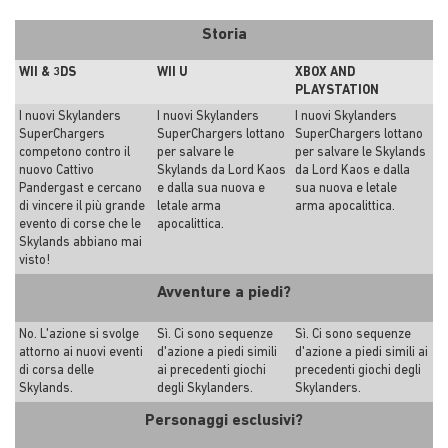
Storia
WII & 3DS
WII U
XBOX AND
PLAYSTATION
I nuovi Skylanders
I nuovi Skylanders
I nuovi Skylanders
SuperChargers
SuperChargers lottano
SuperChargers lottano
competono contro il
per salvare le
per salvare le Skylands
nuovo Cattivo
Skylands da Lord Kaos
da Lord Kaos e dalla
Pandergast e cercano
e dalla sua nuova e
sua nuova e letale
di vincere il più grande
letale arma
arma apocalittica.
evento di corse che le
apocalittica.
Skylands abbiano mai
visto!
Avventure a piedi?
No. L'azione si svolge
Sì. Ci sono sequenze
Sì. Ci sono sequenze
attorno ai nuovi eventi
d'azione a piedi simili
d'azione a piedi simili ai
di corsa delle
ai precedenti giochi
precedenti giochi degli
Skylands.
degli Skylanders.
Skylanders.
Personaggi esclusivi?