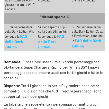
3DS include gare a 4
4 giocatori.
online a 4 giocatori.
giocatori tramite Wi-Fi
e online.
Edizioni speciali?
Sì. Per saperne di più
Sì. Per saperne di più
Sì. Per saperne di più
sulla Dark Edition Wii,
sulla Dark Edition Wii
sulle Dark Edition Xbox
e PlayStation, consulta
FAQ
FAQ
consulta le
U, consulta le
FAQ della Dark
le
della Dark
della Dark
Edition
.
Edition
Edition
.
.
Domanda:
È possibile usare i miei vecchi personaggi con
Skylanders SuperChargers Racing per Wii e 3DS? I nuovi
personaggi possono essere usati con tutti i giochi e tutte le
console?
Risposta:
Tutti i giochi della serie Skylanders sono retro-
compatibili. Ciò significa che tutti i vecchi personaggi sono
supportati dai nuovi giochi.
La tabella che segue elenca i personaggi compatibili con