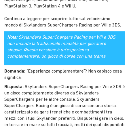
PlayStation 3, PlayStation 4 e Wii U.
Continua a leggere per scoprire tutto sul velocissimo
mondo di Skylanders SuperChargers Racing per Wii e 3DS.
Nota:
Skylanders SuperChargers Racing per Wii e 3DS
non include la tradizionale modalità per giocatore
singolo. Questa versione è un'esperienza
complementare, un gioco di corse con una trama.
Domanda:
“Esperienza complementare”? Non capisco cosa
significa.
Risposta:
Skylanders SuperChargers Racing per Wii e 3DS è
un gioco completamente diverso da Skylanders
SuperChargers per le altre console. Skylanders
SuperChargers Racing è un gioco di corse con una storia,
caratterizzato da gare frenetiche e combattimenti tra
mezzi con i tuoi Skylander preferiti. Disputerai gare in cielo,
in terra e in mare su folli tracciati, molti dei quali disponibili