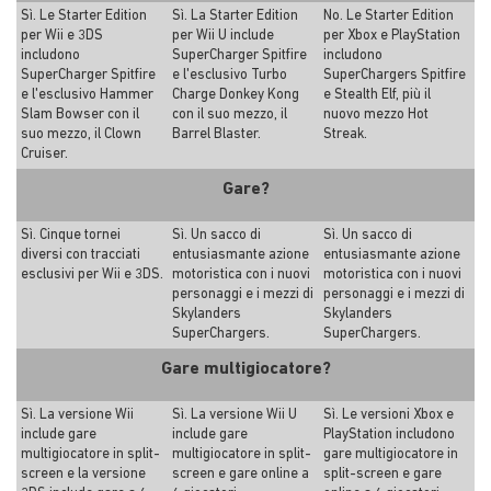
Sì. Le Starter Edition
Sì. La Starter Edition
No. Le Starter Edition
per Wii e 3DS
per Wii U include
per Xbox e PlayStation
includono
SuperCharger Spitfire
includono
SuperCharger Spitfire
e l'esclusivo Turbo
SuperChargers Spitfire
e l'esclusivo Hammer
Charge Donkey Kong
e Stealth Elf, più il
Slam Bowser con il
con il suo mezzo, il
nuovo mezzo Hot
suo mezzo, il Clown
Barrel Blaster.
Streak.
Cruiser.
Gare?
Sì. Cinque tornei
Sì. Un sacco di
Sì. Un sacco di
diversi con tracciati
entusiasmante azione
entusiasmante azione
esclusivi per Wii e 3DS.
motoristica con i nuovi
motoristica con i nuovi
personaggi e i mezzi di
personaggi e i mezzi di
Skylanders
Skylanders
SuperChargers.
SuperChargers.
Gare multigiocatore?
Sì. La versione Wii
Sì. La versione Wii U
Sì. Le versioni Xbox e
include gare
include gare
PlayStation includono
multigiocatore in split-
multigiocatore in split-
gare multigiocatore in
screen e la versione
screen e gare online a
split-screen e gare