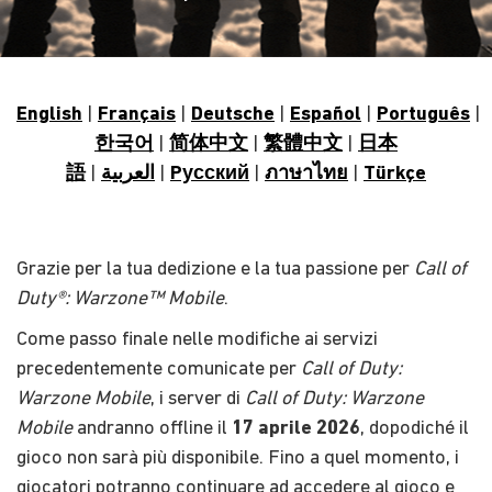
English
|
Français
|
Deutsche
|
Español
|
Português
|
한국어
|
简体中文
|
繁體中文
|
日本
語
|
العربية
|
Pусский
|
ภาษาไทย
|
Türkçe
Grazie per la tua dedizione e la tua passione per
Call of
Duty®: Warzone™ Mobile
.
Come passo finale nelle modifiche ai servizi
precedentemente comunicate per
Call of Duty:
Warzone Mobile
, i server di
Call of Duty: Warzone
Mobile
andranno offline il
17 aprile 2026
, dopodiché il
gioco non sarà più disponibile. Fino a quel momento, i
giocatori potranno continuare ad accedere al gioco e