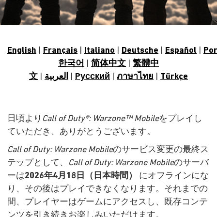
English
|
Français
|
Italiano
|
Deutsche
|
Español
|
Po
한국어
|
简体中文
|
繁體中
文
|
العربية
|
Pусский
|
ภาษาไทย
|
Türkçe
日頃より
Call of Duty®: Warzone™ Mobile
をプレイし
ていただき、ありがとうございます。
Call of Duty: Warzone Mobile
のサービス変更の最終ス
テップとして、
Call of Duty: Warzone Mobile
のサーバ
ーは
2026年4月18日（日本時間）
にオフラインにな
り、その後はプレイできなくなります。それまでの
間、プレイヤーはゲームにアクセスし、既存コンテ
ンツを引き続きお楽しみいただけます。