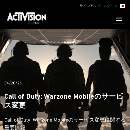
サインアップ
ログイン
Toggl
naviga
04/20/26
Call of Duty: Warzone Mobileのサービ
ス変更
Call of Duty: Warzone Mobileのサービス変更に関する
重要情報