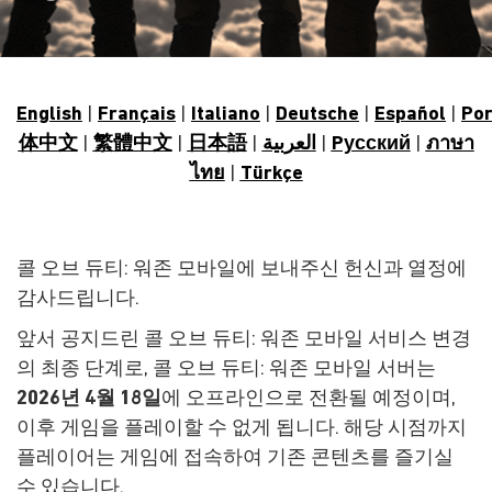
English
|
Français
|
Italiano
|
Deutsche
|
Español
|
Po
体中文
|
繁體中文
|
日本語
|
العربية
|
Pусский
|
ภาษา
ไทย
|
Türkçe
콜 오브 듀티: 워존 모바일에 보내주신 헌신과 열정에
감사드립니다.
앞서 공지드린 콜 오브 듀티: 워존 모바일 서비스 변경
의 최종 단계로, 콜 오브 듀티: 워존 모바일 서버는
2026년 4월 18일
에 오프라인으로 전환될 예정이며,
이후 게임을 플레이할 수 없게 됩니다. 해당 시점까지
플레이어는 게임에 접속하여 기존 콘텐츠를 즐기실
수 있습니다.