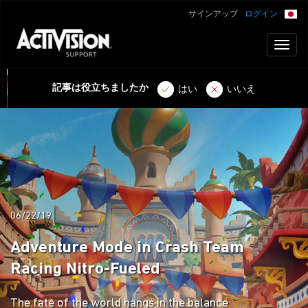
サインアップ
ログイン
Toggl
naviga
記事は役立ちましたか
はい
いいえ
06/22/19
Adventure Mode in Crash Team
Racing Nitro-Fueled
The fate of the world hangs in the balance