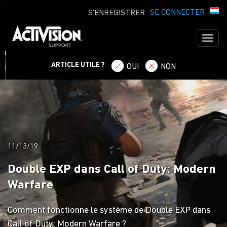
SE CONNECTER
S'ENREGISTRER
Toggl
naviga
ARTICLE UTILE ?
OUI
NON
11/13/19
Double EXP dans Call of Duty: Modern
Warfare
Comment fonctionne le système de Double EXP dans
Call of Duty: Modern Warfare ?