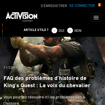
SE CONNECTER
S'ENREGISTRER
Toggl
naviga
ARTICLE UTILE ?
OUI
NON
11/22/19
FAQ des problèmes d'histoire de
King's Quest : La voix du chevalier
Vous pourrez résoudre ici les problèmes liés à
l'histoire.