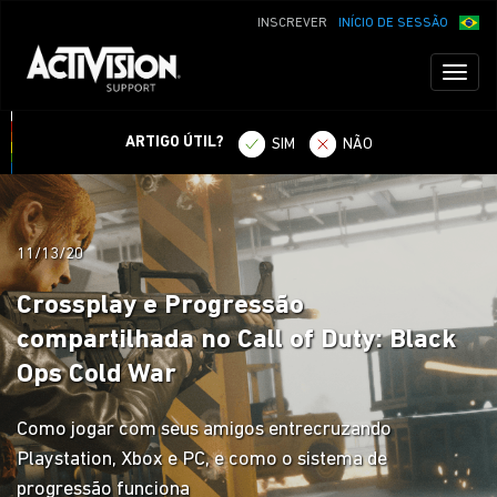
INSCREVER
INÍCIO DE SESSÃO
Toggl
naviga
ARTIGO ÚTIL?
SIM
NÃO
11/13/20
Crossplay e Progressão
compartilhada no Call of Duty: Black
Ops Cold War
Como jogar com seus amigos entrecruzando
Playstation, Xbox e PC, e como o sistema de
progressão funciona