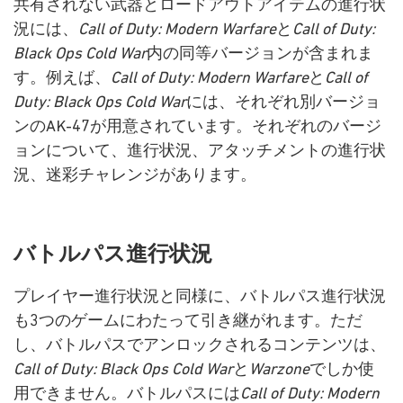
共有されない武器とロードアウトアイテムの進行状
況には、
Call of Duty: Modern Warfare
と
Call of Duty:
Black Ops Cold War
内の同等バージョンが含まれま
す。例えば、
Call of Duty: Modern Warfare
と
Call of
Duty: Black Ops Cold War
には、それぞれ別バージョ
ンのAK-47が用意されています。それぞれのバージ
ョンについて、進行状況、アタッチメントの進行状
況、迷彩チャレンジがあります。
バトルパス進行状況
プレイヤー進行状況と同様に、バトルパス進行状況
も3つのゲームにわたって引き継がれます。ただ
し、バトルパスでアンロックされるコンテンツは、
Call of Duty: Black Ops Cold War
と
Warzone
でしか使
用できません。バトルパスには
Call of Duty: Modern