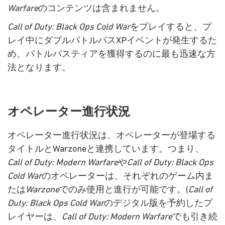
Warfare
のコンテンツは含まれません。
Call of Duty: Black Ops Cold War
をプレイすると、プ
レイ中にダブルバトルパスXPイベントが発生するた
め、バトルパスティアを獲得するのに最も迅速な方
法となります。
オペレーター進行状況
オペレーター進行状況は、オペレーターが登場する
タイトルとWarzoneと連携しています。つまり、
Call of Duty: Modern Warfare
や
Call of Duty: Black Ops
Cold War
のオペレーターは、それぞれのゲーム内ま
たは
Warzone
でのみ使用と進行が可能です。(
Call of
Duty: Black Ops Cold War
のデジタル版を予約したプ
レイヤーは、
Call of Duty: Modern Warfare
でも引き続