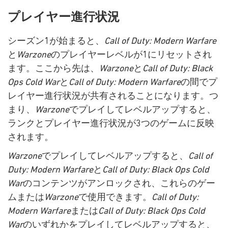
プレイヤー進行状況
シーズン1が始まると、
Call of Duty: Modern Warfare
と
Warzone
のプレイヤーレベルが1にリセットされ
ます。ここから先は、
Warzone
と
Call of Duty: Black
Ops Cold War
と
Call of Duty: Modern Warfare
の間でプ
レイヤー進行状況が共有されることになります。つ
まり、
Warzone
でプレイしてレベルアップすると、
ランクとプレイヤー進行状況が3つのゲームに反映
されます。
Warzone
でプレイしてレベルアップすると、
Call of
Duty: Modern Warfare
と
Call of Duty: Black Ops Cold
War
のコンテンツがアンロックされ、これらのゲー
ムまたは
Warzone
で使用できます。
Call of Duty:
Modern Warfare
または
Call of Duty: Black Ops Cold
War
のいずれかをプレイしてレベルアップすると、