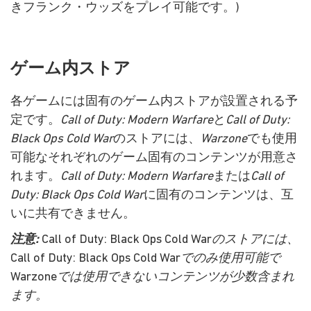
きフランク・ウッズをプレイ可能です。)
ゲーム内ストア
各ゲームには固有のゲーム内ストアが設置される予
定です。
Call of Duty: Modern Warfare
と
Call of Duty:
Black Ops Cold War
のストアには、
Warzone
でも使用
可能なそれぞれのゲーム固有のコンテンツが用意さ
れます。
Call of Duty: Modern Warfare
または
Call of
Duty: Black Ops Cold War
に固有のコンテンツは、互
いに共有できません。
注意:
Call of Duty: Black Ops Cold War
のストアには、
Call of Duty: Black Ops Cold War
でのみ使用可能で
Warzone
では使用できないコンテンツが少数含まれ
ます。