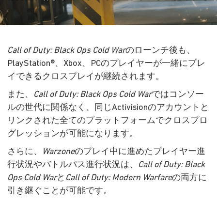
Call of Duty: Black Ops Cold War
のローンチ後も、
PlayStation®、Xbox、PCのプレイヤーが一緒にプレ
イできるクロスプレイが継続されます。
また、
Call of Duty: Black Ops Cold War
ではコンソー
ルの世代に関係なく、同じActivisionのアカウントと
リンクされた全てのプラットフォームでクロスプロ
グレッションが可能になります。
さらに、
Warzone
のプレイ中に進めたプレイヤー進
行状況やバトルパス進行状況は、
Call of Duty: Black
Ops Cold War
と
Call of Duty: Modern Warfare
の両方に
引き継ぐことが可能です。