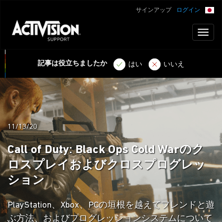
サインアップ
ログイン
Toggl
naviga
記事は役立ちましたか
はい
いいえ
11/13/20
Call of Duty: Black Ops Cold Warのク
ロスプレイおよびクロスプログレッ
ション
PlayStation、Xbox、PCの垣根を越えてフレンドと遊
ぶ方法、およびプログレッションシステムについて