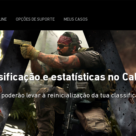
LINE
OPÇÕES DE SUPORTE
MEUS CASOS
sificação e estatísticas no Ca
derão levar à reinicialização da tua classifica