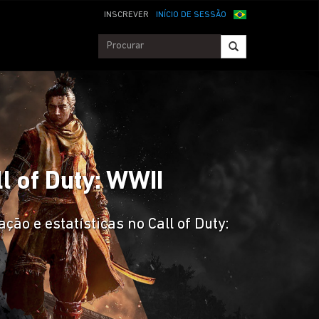
INSCREVER
INÍCIO DE SESSÃO
ll of Duty: WWII
ção e estatísticas no Call of Duty: