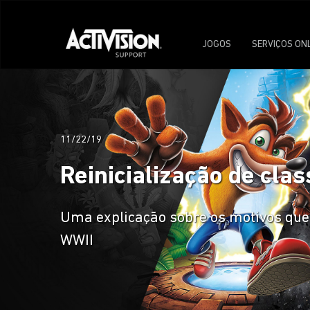
JOGOS
SERVIÇOS ON
11/22/19
Reinicialização de clas
Uma explicação sobre os motivos que po
WWII