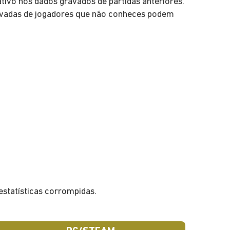
tivo nos dados gravados de partidas anteriores.
rivadas de jogadores que não conheces podem
?
estatísticas corrompidas.