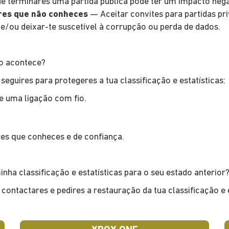
e terminares uma partida pública pode ter um impacto nega
res que não conheces
— Aceitar convites para partidas p
 e/ou deixar-te suscetível à corrupção ou perda de dados.
ão acontece?
eguires para protegeres a tua classificação e estatísticas:
e uma ligação com fio.
es que conheces e de confiança.
nha classificação e estatísticas para o seu estado anterior
contactares e pedires a restauração da tua classificação e 