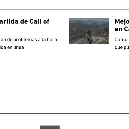
rtida de Call of
Mejo
en C
ión de problemas a la hora
Cómo r
ida en línea
que pu