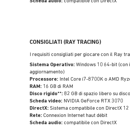
Scheda audio:
compatibile con DirectX
CONSIGLIATI (RAY TRACING)
I requisiti consigliati per giocare con il Ray tr
Sistema Operativo:
Windows 10 64-bit (con i
aggiornamento)
Processore:
Intel Core i7-8700K o AMD Ryz
RAM:
16 GB di RAM
Disco rigido**:
82 GB di spazio libero su disc
Scheda video:
NVIDIA GeForce RTX 3070
DirectX:
Sistema compatibile con DirectX 12
Rete:
Connexion Internet haut débit
Scheda audio:
compatibile con DirectX