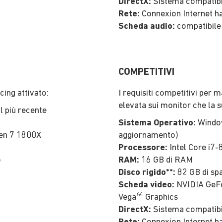
DirectX:
Sistema compatibi
Rete:
Connexion Internet ha
Scheda audio:
compatibile
COMPETITIVI
acing attivato:
I requisiti competitivi per
elevata sui monitor che la 
l più recente
Sistema Operativo:
Window
en 7 1800X
aggiornamento)
Processore:
Intel Core i7
o
RAM:
16 GB di RAM
Disco rigido**:
82 GB di spa
Scheda video:
NVIDIA GeFo
64
Vega
Graphics
DirectX:
Sistema compatibi