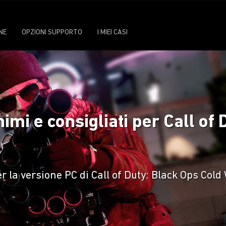
NE
OPZIONI SUPPORTO
I MIEI CASI
nimi e consigliati per Call of
er la versione PC di Call of Duty: Black Ops Cold