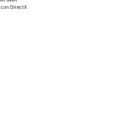
ut débit
 con DirectX