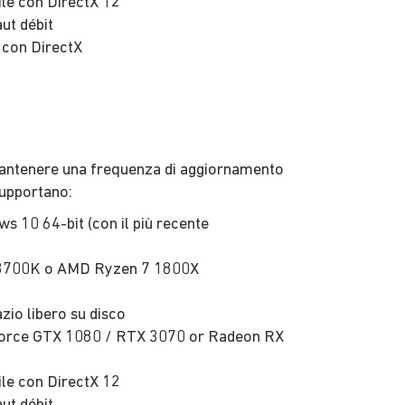
le con DirectX 12
ut débit
 con DirectX
 mantenere una frequenza di aggiornamento
supportano:
s 10 64-bit (con il più recente
-8700K o AMD Ryzen 7 1800X
zio libero su disco
rce GTX 1080 / RTX 3070 or Radeon RX
le con DirectX 12