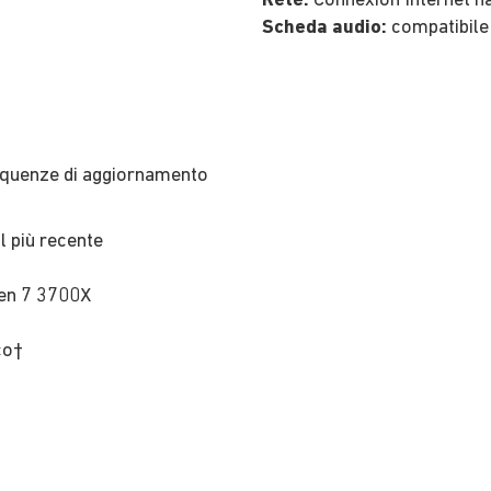
Rete:
Connexion Internet ha
Scheda audio:
compatibile
frequenze di aggiornamento
l più recente
en 7 3700X
co†