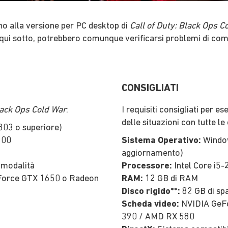
cono alla versione per PC desktop di
Call of Duty: Black Ops C
 qui sotto, potrebbero comunque verificarsi problemi di compa
CONSIGLIATI
Black Ops Cold War
:
I requisiti consigliati per e
delle situazioni con tutte l
803 o superiore)
300
Sistema Operativo:
Window
aggiornamento)
 modalità
Processore:
Intel Core i
orce GTX 1650 o Radeon
RAM:
12 GB di RAM
Disco rigido**:
82 GB di spa
Scheda video:
NVIDIA GeFo
390 / AMD RX 580