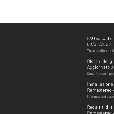
FAQ su Call 
03/31/2020
Tutto quello che 
Blocchi del 
Aggiornato 
Cosa fare se il g
Installazione
Remastered -
Informazioni esse
Requisiti di 
Remastered -