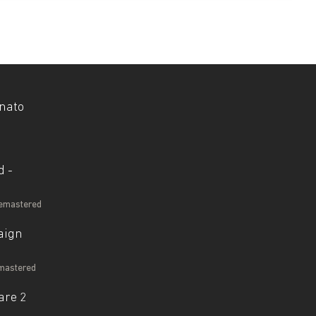
rnato
d -
 Remastered
aign
emastered
are 2