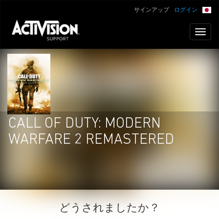
サインアップ
ログイン
Toggl
naviga
CALL OF DUTY: MODERN
WARFARE 2 REMASTERED
どうされましたか？