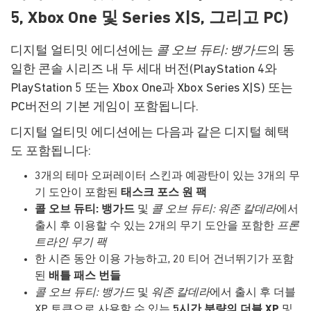
5, Xbox One 및 Series X|S, 그리고 PC)
디지털 얼티밋 에디션에는
콜 오브 듀티: 뱅가드
의 동
일한 콘솔 시리즈 내 두 세대 버전(PlayStation 4와
PlayStation 5 또는 Xbox One과 Xbox Series X|S) 또는
PC버전의 기본 게임이 포함됩니다.
디지털 얼티밋 에디션에는 다음과 같은 디지털 혜택
도 포함됩니다:
3개의 테마 오퍼레이터 스킨과 예광탄이 있는 3개의 무
기 도안이 포함된
태스크 포스 원 팩
콜 오브 듀티: 뱅가드
및
콜 오브 듀티: 워존 칼데라
에서
출시 후 이용할 수 있는 2개의 무기 도안을 포함한
프론
트라인 무기 팩
한 시즌 동안 이용 가능하고, 20 티어 건너뛰기가 포함
된
배틀 패스 번들
콜 오브 듀티: 뱅가드
및
워존 칼데라
에서 출시 후 더블
XP 토큰으로 사용할 수 있는
5시간 분량의 더블 XP
및