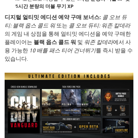
5시간 분량의 더블 무기 XP
디지털 얼티밋 에디션 예약 구매 보너스:
콜 오브 듀
티: 블랙 옵스 콜드 워
또는
콜 오브 듀티: 워존 칼데라
의 게임 내 상점을 통해 얼티밋 에디션을 예약 구매한
플레이어는
블랙 옵스 콜드 워
및
워존 칼데라
에서 사
용 가능한
10 배틀 패스 티어 건너뛰기
를 즉시 받을 수
있습니다.