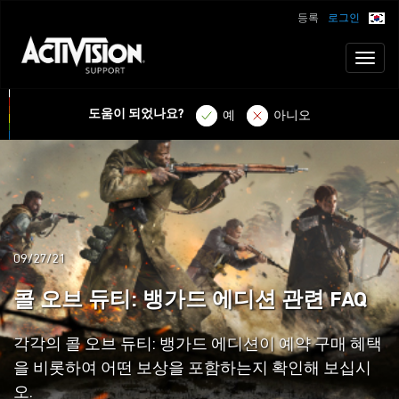
등록
로그인
Toggl
naviga
도움이 되었나요?
예
아니오
09/27/21
콜 오브 듀티: 뱅가드 에디션 관련 FAQ
각각의 콜 오브 듀티: 뱅가드 에디션이 예약 구매 혜택
을 비롯하여 어떤 보상을 포함하는지 확인해 보십시
오.