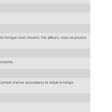
ts lorsque vous mourez. Par ailleurs, vous ne pouvez
 ennemis.
cement d'arme secondaire) et réduit le temps