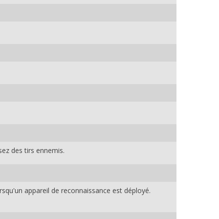
sez des tirs ennemis.
rsqu'un appareil de reconnaissance est déployé.