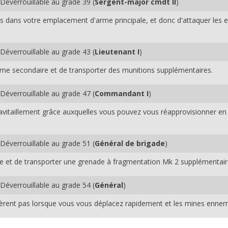
Déverrouillable au grade 39 (
Sergent-major cmdt II
)
 dans votre emplacement d'arme principale, et donc d'attaquer les e
Déverrouillable au grade 43 (
Lieutenant I
)
me secondaire et de transporter des munitions supplémentaires.
Déverrouillable au grade 47 (
Commandant I
)
ravitaillement grâce auxquelles vous pouvez vous réapprovisionner e
Déverrouillable au grade 51 (
Général de brigade
)
e et de transporter une grenade à fragmentation Mk 2 supplémentair
Déverrouillable au grade 54 (
Général
)
èrent pas lorsque vous vous déplacez rapidement et les mines ennemi