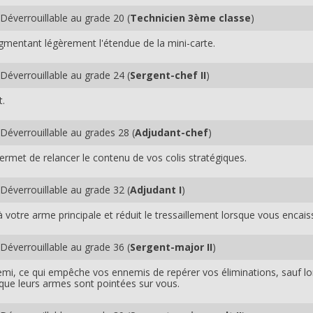
Déverrouillable au grade 20 (
Technicien 3ème classe
)
ugmentant légèrement l'étendue de la mini-carte.
Déverrouillable au grade 24 (
Sergent-chef II
)
t.
Déverrouillable au grades 28 (
Adjudant-chef
)
ermet de relancer le contenu de vos colis stratégiques.
Déverrouillable au grade 32 (
Adjudant I
)
votre arme principale et réduit le tressaillement lorsque vous encais
Déverrouillable au grade 36 (
Sergent-major II
)
emi, ce qui empêche vos ennemis de repérer vos éliminations, sauf lo
que leurs armes sont pointées sur vous.