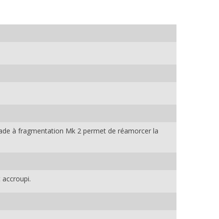
renade à fragmentation Mk 2 permet de réamorcer la
 accroupi.