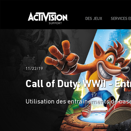
DES JEUX
SERVICES E
11/22/19
Call of Duty: WWII - E
Utilisation des entraînements de bas