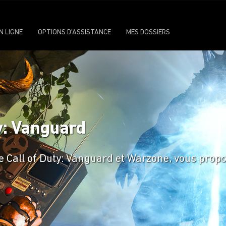
N LIGNE
OPTIONS D'ASSISTANCE
MES DOSSIERS
y: Vanguard
e Call of Duty: Vanguard et Warzone, vous prop