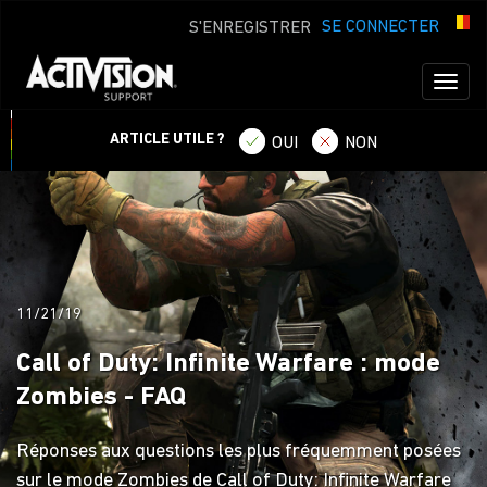
SE CONNECTER
S'ENREGISTRER
Toggl
naviga
ARTICLE UTILE ?
OUI
NON
11/21/19
Call of Duty: Infinite Warfare : mode
Zombies - FAQ
Réponses aux questions les plus fréquemment posées
sur le mode Zombies de Call of Duty: Infinite Warfare