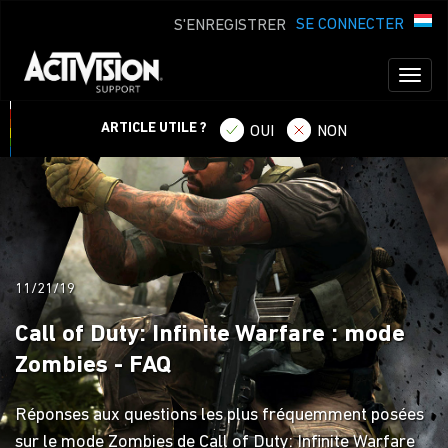
SE CONNECTER
S'ENREGISTRER
Toggl
naviga
ARTICLE UTILE ?
OUI
NON
11/21/19
Call of Duty: Infinite Warfare : mode
Zombies - FAQ
Réponses aux questions les plus fréquemment posées
sur le mode Zombies de Call of Duty: Infinite Warfare