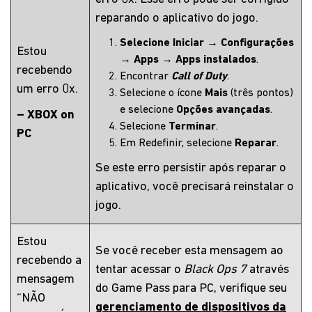
reparando o aplicativo do jogo.
Selecione Iniciar
→
Configurações
Estou
→
Apps
→
Apps instalados
.
recebendo
Encontrar
Call of Duty
.
um erro 0x.
Selecione o ícone
Mais
(três pontos)
e selecione
Opções avançadas
.
– XBOX on
Selecione
Terminar
.
PC
Em Redefinir, selecione
Reparar
.
Se este erro persistir após reparar o
aplicativo, você precisará reinstalar o
jogo.
Estou
Se você receber esta mensagem ao
recebendo a
tentar acessar o
Black Ops 7
através
mensagem
do Game Pass para PC, verifique seu
“NÃO
gerenciamento de dispositivos da