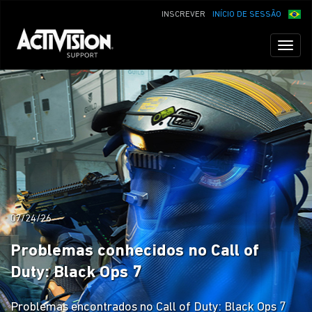
INSCREVER
INÍCIO DE SESSÃO
Toggl
naviga
07/24/26
Problemas conhecidos no Call of
Duty: Black Ops 7
Problemas encontrados no Call of Duty: Black Ops 7