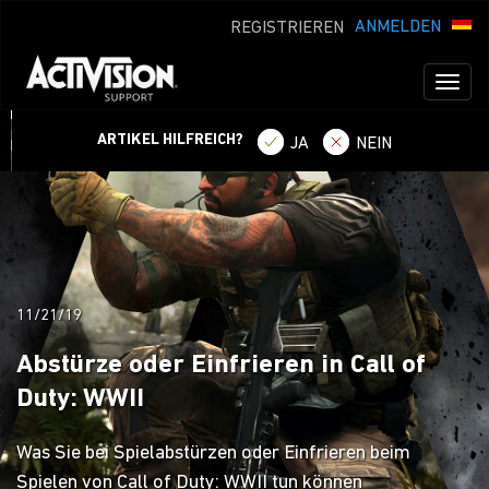
ANMELDEN
REGISTRIEREN
Toggl
naviga
ARTIKEL HILFREICH?
JA
NEIN
11/21/19
Abstürze oder Einfrieren in Call of
Duty: WWII
Was Sie bei Spielabstürzen oder Einfrieren beim
Spielen von Call of Duty: WWII tun können