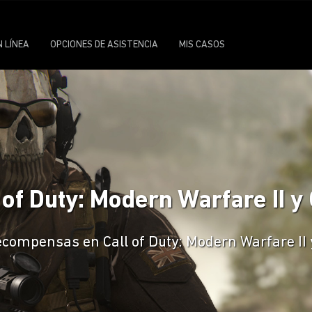
N LÍNEA
OPCIONES DE ASISTENCIA
MIS CASOS
 of Duty: Modern Warfare II y
compensas en Call of Duty: Modern Warfare II y