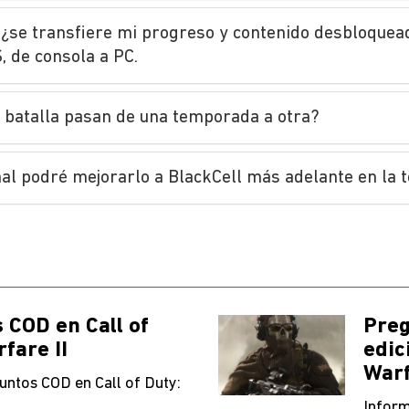
 ¿se transfiere mi progreso y contenido desbloquead
, de consola a PC.
e batalla pasan de una temporada a otra?
mal podré mejorarlo a BlackCell más adelante en la
 COD en Call of
Preg
fare II
edic
Warf
untos COD en Call of Duty:
Inform