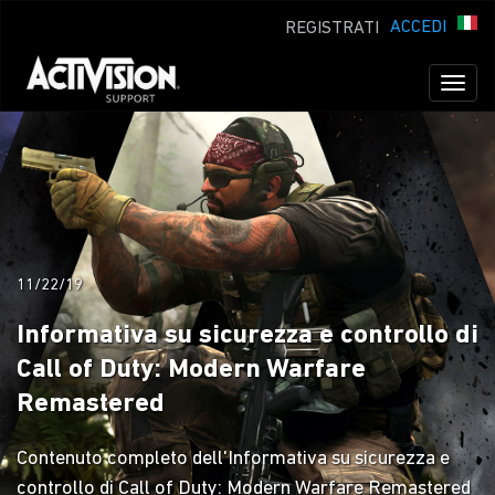
ACCEDI
REGISTRATI
Toggl
naviga
11/22/19
Informativa su sicurezza e controllo di
Call of Duty: Modern Warfare
Remastered
Contenuto completo dell'Informativa su sicurezza e
controllo di Call of Duty: Modern Warfare Remastered