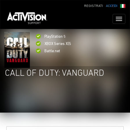
REGISTRATI
ACCEDI
Toggl
naviga
PlayStation 5
XBOX Series X|S
Battle.net
CALL OF DUTY: VANGUARD