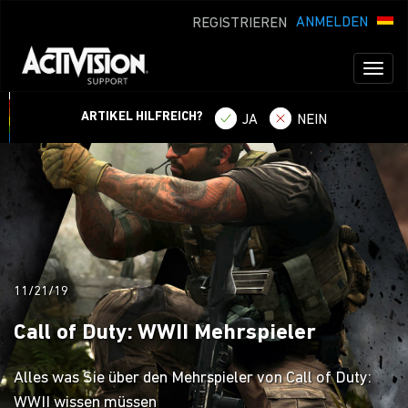
ANMELDEN
REGISTRIEREN
Toggl
naviga
ARTIKEL HILFREICH?
JA
NEIN
11/21/19
Call of Duty: WWII Mehrspieler
Alles was Sie über den Mehrspieler von Call of Duty:
WWII wissen müssen