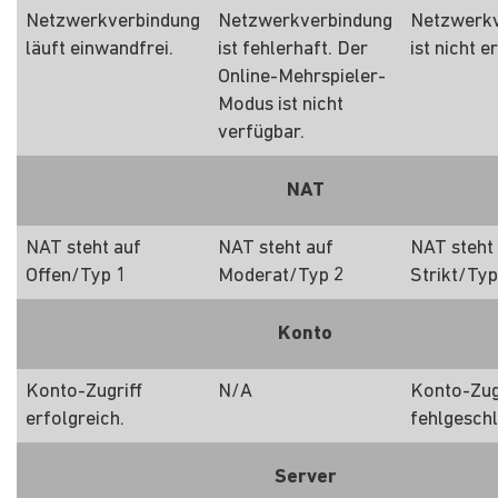
Netzwerkverbindung
Netzwerkverbindung
Netzwerkv
läuft einwandfrei.
ist fehlerhaft. Der
ist nicht e
Online-Mehrspieler-
Modus ist nicht
verfügbar.
NAT
NAT steht auf
NAT steht auf
NAT steht
Offen/Typ 1
Moderat/Typ 2
Strikt/Typ
Konto
Konto-Zugriff
N/A
Konto-Zug
erfolgreich.
fehlgesch
Server