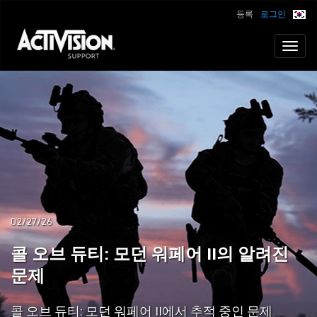
등록
로그인
Toggl
naviga
02/27/26
콜 오브 듀티: 모던 워페어 II의 알려진
문제
콜 오브 듀티: 모던 워페어 II에서 추적 중인 문제