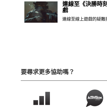
連線至《決勝時刻
戲
連線至線上遊戲的疑難
要尋求更多協助嗎？