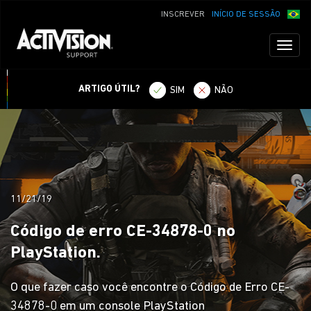
INSCREVER
INÍCIO DE SESSÃO
Toggl
naviga
ARTIGO ÚTIL?
SIM
NÃO
11/21/19
Código de erro CE-34878-0 no
PlayStation.
O que fazer caso você encontre o Código de Erro CE-
34878-0 em um console PlayStation