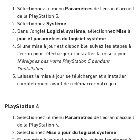
Sélectionnez le menu
Paramètres
de l’écran d’accueil
de la PlayStation 5.
Sélectionnez
Système
.
Dans l'onglet
Logiciel système
, sélectionnez
Mise à
jour et paramètres du logiciel système
.
Si une mise à jour est disponible, suivez les étapes à
l'écran pour télécharger et installer la mise à jour.
N'éteignez pas votre PlayStation 5 pendant
l'installation
.
Laissez la mise à jour se télécharger et s'installer
complètement avant de redémarrer votre jeu.
PlayStation 4
Sélectionnez le menu
Paramètres
de l’écran d’accueil
de la PlayStation 4.
Sélectionnez
Mise à jour du logiciel système
.