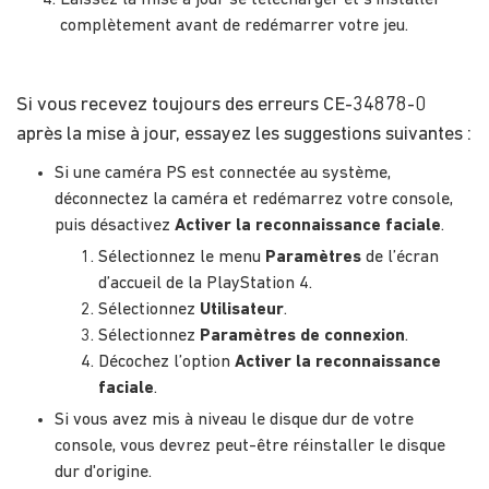
complètement avant de redémarrer votre jeu.
Si vous recevez toujours des erreurs CE-34878-0
après la mise à jour, essayez les suggestions suivantes :
Si une caméra PS est connectée au système,
déconnectez la caméra et redémarrez votre console,
puis désactivez
Activer la reconnaissance faciale
.
Sélectionnez le menu
Paramètres
de l’écran
d’accueil de la PlayStation 4.
Sélectionnez
Utilisateur
.
Sélectionnez
Paramètres de connexion
.
Décochez l’option
Activer la reconnaissance
faciale
.
Si vous avez mis à niveau le disque dur de votre
console, vous devrez peut-être réinstaller le disque
dur d'origine.