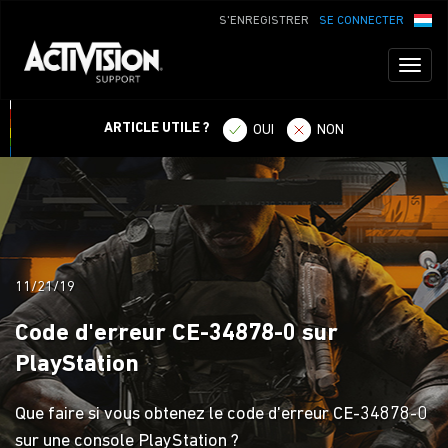
S'ENREGISTRER
SE CONNECTER
Toggl
naviga
ARTICLE UTILE ?
OUI
NON
11/21/19
Code d'erreur CE-34878-0 sur
PlayStation
Que faire si vous obtenez le code d'erreur CE-34878-0
sur une console PlayStation ?