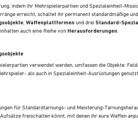
ung, indem ihr Mehrspielerpartien und Spezialeinheit-Missio
ärränge erreicht, schaltet ihr permanent standardmäßige un
gsobjekte
,
Waffenplattformen
und drei
Standard-Spezia
einhalten auch eine Reihe von
Herausforderungen
.
gsobjekte
pielerpartien verwendet werden, umfassen die Objekte: Fel
ehrspieler- als auch in Spezialeinheit-Ausrüstungen genutz
rungen für Standardtarnungs- und Meisterung-Tarnungshera
 Aufsätze freischalten könnt, mit denen ihr eure Waffen anp