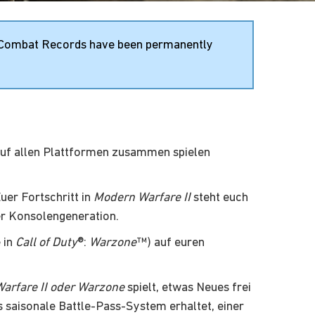
 Combat Records have been permanently
 auf allen Plattformen zusammen spielen
uer Fortschritt in
Modern Warfare II
steht euch
er Konsolengeneration.
 in
Call of Duty
®:
Warzone
™) auf euren
arfare II
oder Warzone
spielt, etwas Neues frei
as saisonale Battle-Pass-System erhaltet, einer