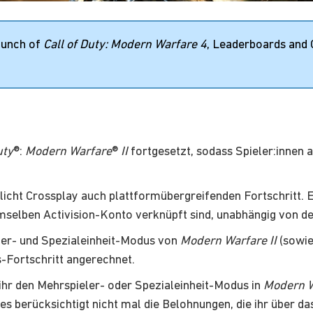
aunch of
Call of Duty: Modern Warfare 4
, Leaderboards and
uty
®:
Modern Warfare
®
II
fortgesetzt, sodass Spieler:innen
icht Crossplay auch plattformübergreifenden Fortschritt. E
emselben Activision-Konto verknüpft sind, unabhängig von d
ler- und Spezialeinheit-Modus von
Modern Warfare II
(sowie
s-Fortschritt angerechnet.
ihr den Mehrspieler- oder Spezialeinheit-Modus in
Modern W
es berücksichtigt nicht mal die Belohnungen, die ihr über d