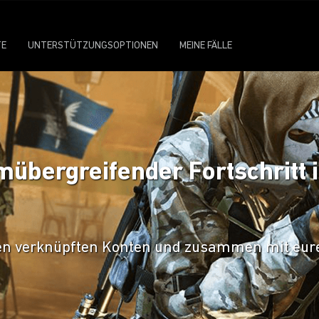
TE
UNTERSTÜTZUNGSOPTIONEN
MEINE FÄLLE
mübergreifender Fortschritt i
allen verknüpften Konten und zusammen mit eur