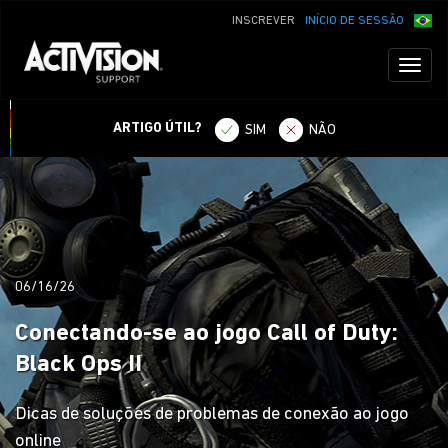
INSCREVER
INÍCIO DE SESSÃO
Toggl
naviga
ARTIGO ÚTIL?
SIM
NÃO
06/16/26
Conectando-se ao jogo Call of Duty:
Black Ops II
Dicas de soluções de problemas de conexão ao jogo
online