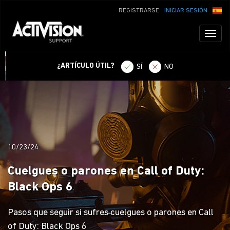
REGISTRARSE
INICIAR SESIÓN
Toggl
naviga
¿ARTÍCULO ÚTIL?
SÍ
NO
10/23/24
Cuelgues o parones en Call of Duty:
Black Ops 6
Pasos que seguir si sufres cuelgues o parones en Call
of Duty: Black Ops 6