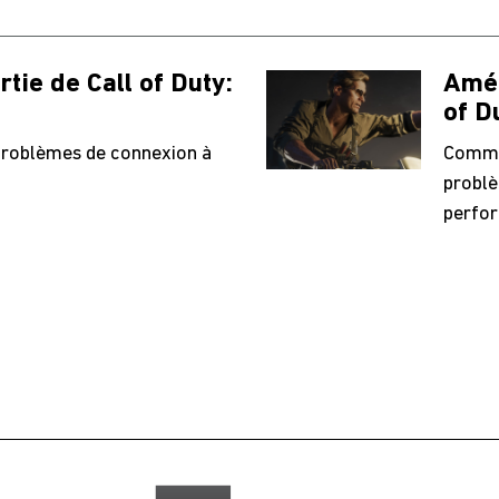
tie de Call of Duty:
Amél
of D
 problèmes de connexion à
Commen
problè
perfor