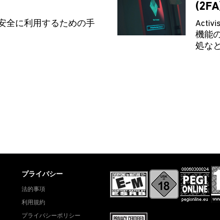
(2F
ントを安全に利用するための手
Act
機能
処など
プライバシー
法的事項
利用規約
プライバシーポリシー