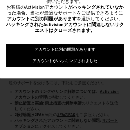
ストする
供いただきます。
お客様のActivisionアカウントが
ハッキングされていなか
った
場合、当社が最適なサポートをご提供できるように
アカウントに別の問題があります
を選択してください。
開始
終了
ハッキングされたActivisionアカウントに関連しないリク
エストはクローズされます。
ハッキングされたActivisionアカウントの回復のサポートを受
けるには、手順に従い質問を利用して、アカウントの詳細を
提供してアカウント回復をリクエストしてください。
アカウントに別の問題があります
アカウントがハッキングされたと当社が判断した場合、、一
刻も早くお客様の元の進行状況、ステータス、コンテンツを
アカウントがハッキングされました
利用してプレイしていただけるように対応します。
お客様のアカウントがハッキングされていなかった場合、リ
クエストはクローズされます
。その他のアカウント関連の問
題のサポートを受けるには、下記をご参照ください。
アカウントのリンクやリンク解除については、
Activision
アカウントの管理
に移動してください。
禁止措置と実施:
禁止措置の解除申請
のリクエストを送信
してください。
2段階認証(2FA):
当社の
2FAのFAQ
をご参照ください。
ハッキングされたアカウントに関連しない問題:
サポート
オプション
にアクセスしてください。