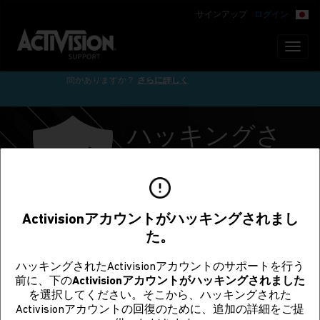
サインアップ
ログイン
Toggl
naviga
ACTIVISIONアカウントのメール認証やお困りのことについて質
問がありますか？
さらに詳しく
ハッキングさ
れたアカウン
トの回復
Activisionアカウントがハッキングされまし
た。
ハッキングされたActivisionアカウントのサポートを行う
ハッキングされたActivision
前に、下の
Activisionアカウントがハッキングされました
を選択してください。そこから、ハッキングされた
アカウントの回復をリクエ
Activisionアカウントの回復のために、追加の詳細をご提