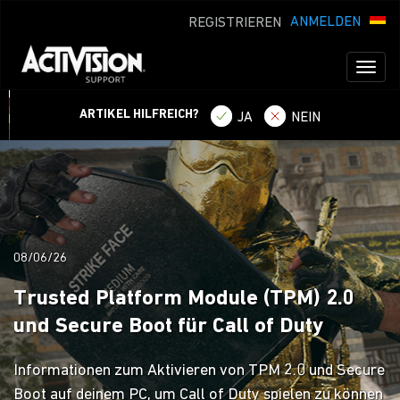
ANMELDEN
REGISTRIEREN
Toggl
naviga
ARTIKEL HILFREICH?
JA
NEIN
08/06/26
Trusted Platform Module (TPM) 2.0
und Secure Boot für Call of Duty
Informationen zum Aktivieren von TPM 2.0 und Secure
Boot auf deinem PC, um Call of Duty spielen zu können